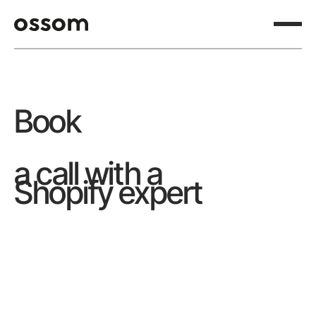
Book
a call with a
Shopify expert